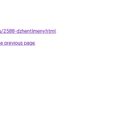
ru/2588-dzhentlmeny.html
.
he previous page
.