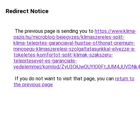
Redirect Notice
The previous page is sending you to
https://www.klima-
oazis.hu/microblog-bejegyzes/klimaszereles-split-
klima-telepites-garanciaval-husitse-otthonat-premium-
minosegu-klimaszerelesi-szolgaltatasunkkal-elvezze-a-
tokeletes-komfortot-split-klimak-szakszeru-
telepitesevel-es-garancialis-
vedelemmel/komlod/ZyU3QiUwOUYlQ0FtJUM4JUVDN
If you do not want to visit that page, you can
return to
the previous page
.