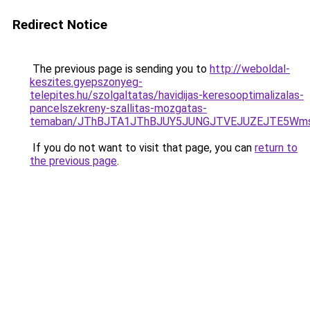
Redirect Notice
The previous page is sending you to
http://weboldal-
keszites.gyepszonyeg-
telepites.hu/szolgaltatas/havidijas-keresooptimalizalas-
pancelszekreny-szallitas-mozgatas-
temaban/JThBJTA1JThBJUY5JUNGJTVEJUZEJTE5Wmsl
If you do not want to visit that page, you can
return to
the previous page
.