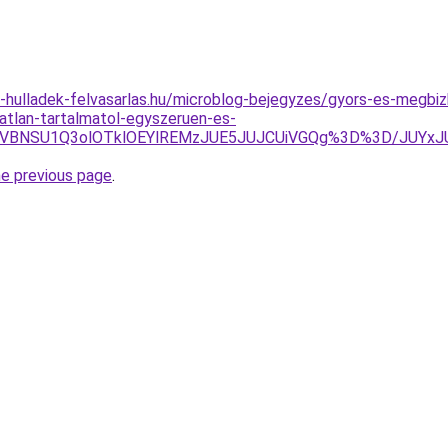
.e-hulladek-felvasarlas.hu/microblog-bejegyzes/gyors-es-megb
atlan-tartalmatol-egyszeruen-es-
VCMSVBNSU1Q3olOTklOEYlREMzJUE5JUJCUiVGQg%3D%3D/JU
he previous page
.