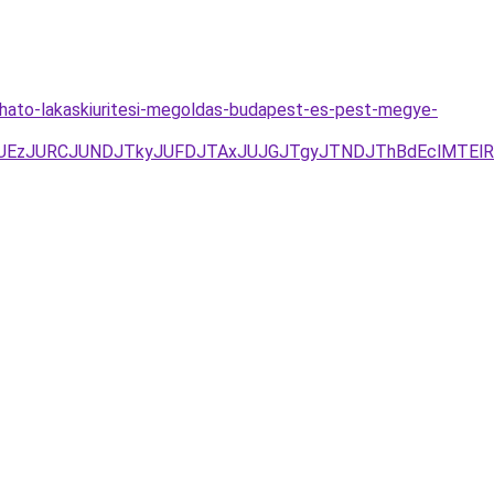
izhato-lakaskiuritesi-megoldas-budapest-es-pest-megye-
YxJUEzJURCJUNDJTkyJUFDJTAxJUJGJTgyJTNDJThBdEclMTE