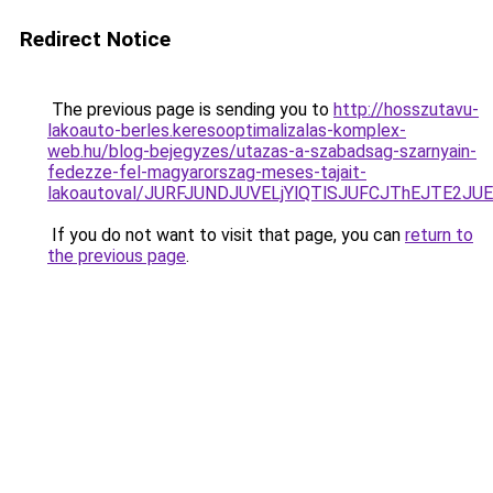
Redirect Notice
The previous page is sending you to
http://hosszutavu-
lakoauto-berles.keresooptimalizalas-komplex-
web.hu/blog-bejegyzes/utazas-a-szabadsag-szarnyain-
fedezze-fel-magyarorszag-meses-tajait-
lakoautoval/JURFJUNDJUVELjYlQTlSJUFCJThEJTE2J
If you do not want to visit that page, you can
return to
the previous page
.